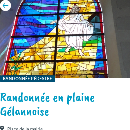
RANDONNÉE PÉDESTRE
Randonnée en plaine
Gélannoise
Place de la mairie