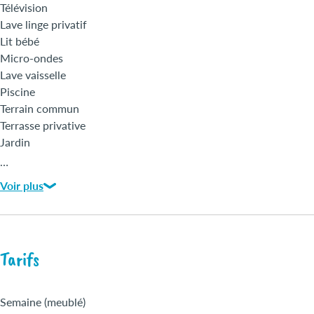
Télévision
Lave linge privatif
Lit bébé
Micro-ondes
Lave vaisselle
Piscine
Terrain commun
Terrasse privative
Jardin
Linges fournis
…
Wi-Fi
Voir plus
Draps bain fournis
Animaux gratuits
Tarifs
Semaine (meublé)