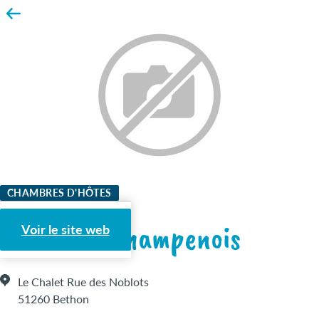
CHAMBRES D'HÔTES
Le Chalet Champenois
Voir le site web
Le Chalet Rue des Noblots
51260 Bethon