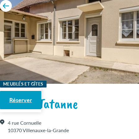
MEUBLÉS ET GÎTES
Gîte de Tatanne
Réserver
4 rue Cornuelle
10370 Villenauxe-la-Grande