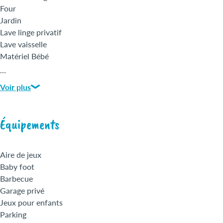
Four
Jardin
Lave linge privatif
Lave vaisselle
Matériel Bébé
Micro-ondes
…
Réfrigérateur
Voir plus
Salle de bains
Sèche cheveux
Sèche linge privatif
Équipements
Terrasse privative
Télévision
Animaux gratuits
Aire de jeux
Baby foot
Barbecue
Garage privé
Jeux pour enfants
Parking