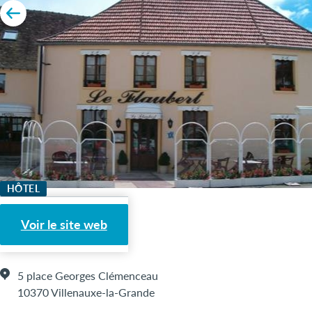
HÔTEL
Le Flaubert
Voir le site web
5 place Georges Clémenceau
10370 Villenauxe-la-Grande