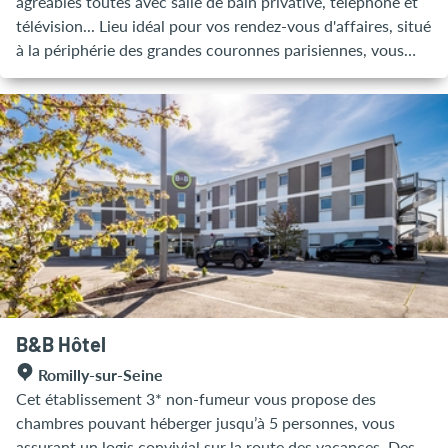
agréables toutes avec salle de bain privative, téléphone et
télévision... Lieu idéal pour vos rendez-vous d'affaires, situé
à la périphérie des grandes couronnes parisiennes, vous
serez de plus situé à deux pas des commerces et
restaurants. Tout est prévu pour que votre halte soit la plus
agréable possible.
B&B Hôtel
Romilly-sur-Seine
Cet établissement 3* non-fumeur vous propose des
chambres pouvant héberger jusqu’à 5 personnes, vous
assurant un logis convivial sur la route des vacances. Des