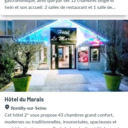
gastronomique, ainsi que par ses 12 chambres single et
twin et son accueil. 2 salles de restaurant et 1 salle de
séminaire peuvent accueillir respectivement environ 70 et
30 personnes. Baptême, repas d’anniversaire, communion,
mariage, repas d’affaire, dans un cadre boisé et
champenois. Toutes les chambres ont été rénovés dans une
ambiance cocooning et moderne, contenant chacune une
télévision et une salle de bain. Une chambre et des
aménagements ont été effectués pour accueillir des
personnes handicapées. Cuisine à domicile et cours de
cuisine.
Hôtel du Marais
Romilly-sur-Seine
Cet hôtel 2* vous propose 43 chambres grand confort,
modernes ou traditionnelles, insonorisées, spacieuses et