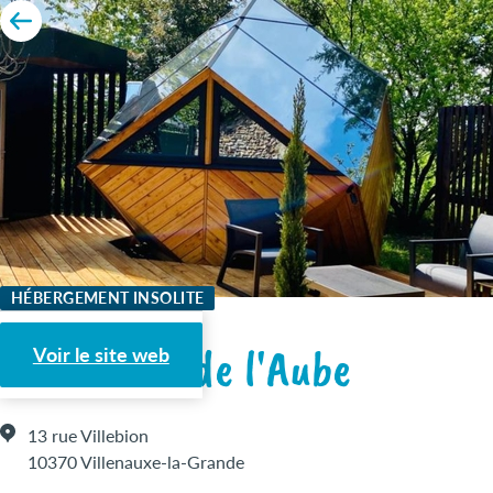
HÉBERGEMENT INSOLITE
La Réserve de l'Aube
Voir le site web
13 rue Villebion
10370 Villenauxe-la-Grande