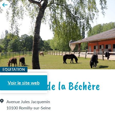
EQUITATION
Les Ecuries de la Béchère
Voir le site web
Avenue Jules Jacquemin
10100 Romilly-sur-Seine