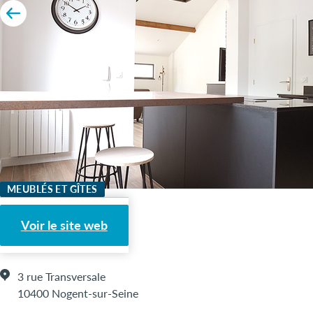
MEUBLÉS ET GÎTES
Factory
Voir le site web
3 rue Transversale
10400 Nogent-sur-Seine