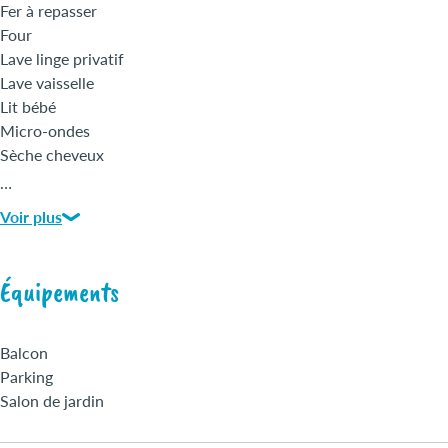
Fer à repasser
Four
Lave linge privatif
Lave vaisselle
Lit bébé
Micro-ondes
Sèche cheveux
Sèche linge privatif
…
Télévision
Voir plus
Wi-Fi
Équipements
Balcon
Parking
Salon de jardin