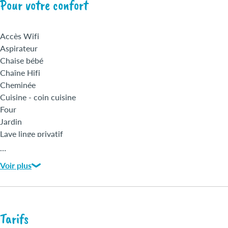
Pour votre confort
Accès Wifi
Aspirateur
Chaise bébé
Chaîne Hifi
Cheminée
Cuisine - coin cuisine
Four
Jardin
Lave linge privatif
Lit bébé
…
Matériel Bébé
Voir plus
Micro-ondes
Animaux acceptés
Tarifs