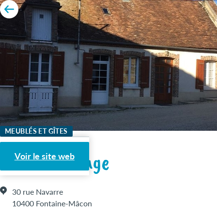
MEUBLÉS ET GÎTES
Gîte Le Village
Voir le site web
30 rue Navarre
10400 Fontaine-Mâcon