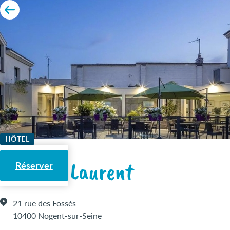
HÔTEL
Le Saint Laurent
Réserver
21 rue des Fossés
10400 Nogent-sur-Seine