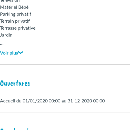
Matériel Bébé
Parking privatif
Terrain privatif
Terrasse privative
Jardin
Nettoyage / ménage en fin de séjour
…
Restaurant
Voir plus
Animaux gratuits
Ouvertures
Accueil du 01/01/2020 00:00 au 31-12-2020 00:00