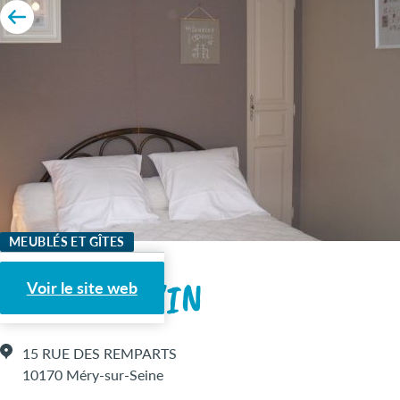
MEUBLÉS ET GÎTES
LE CLAUJOVIN
Voir le site web
15 RUE DES REMPARTS
10170 Méry-sur-Seine