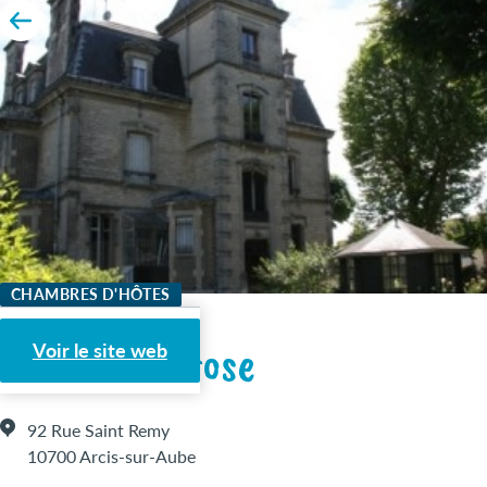
CHAMBRES D'HÔTES
Villa Primerose
Voir le site web
92 Rue Saint Remy
10700 Arcis-sur-Aube