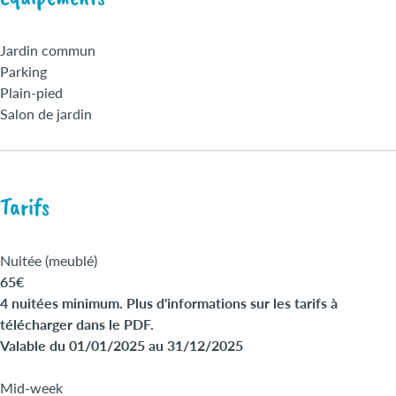
Toilettes séparées
Télévision
Nettoyage / ménage en fin de séjour inclus
Jardin commun
Wifi gratuit
Parking
Plain-pied
Salon de jardin
Tarifs
Nuitée (meublé)
65€
4 nuitées minimum. Plus d'informations sur les tarifs à
télécharger dans le PDF.
Valable du 01/01/2025 au 31/12/2025
Mid-week