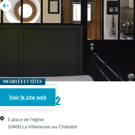
MEUBLÉS ET GÎTES
L'Astrolabe 2
Voir le site web
1 place de l'église
10400 La Villeneuve-au-Châtelot