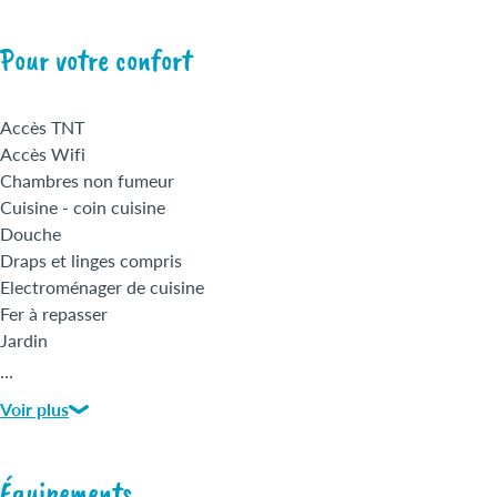
Pour votre confort
Accès TNT
Accès Wifi
Chambres non fumeur
Cuisine - coin cuisine
Douche
Draps et linges compris
Electroménager de cuisine
Fer à repasser
Jardin
Micro-ondes
…
Réfrigérateur
Voir plus
Salle de bains
Sèche cheveux
Sèche serviettes
Équipements