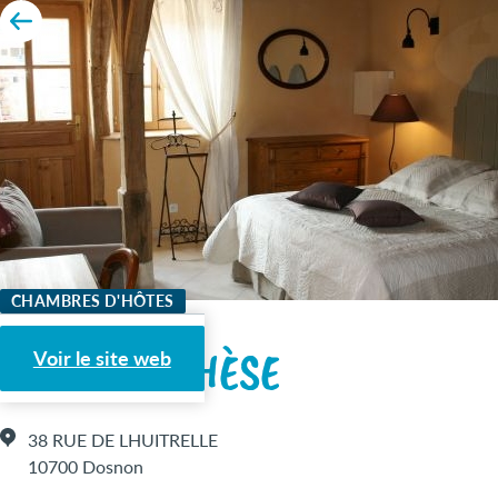
CHAMBRES D'HÔTES
LA PARENTHÈSE
Voir le site web
38 RUE DE LHUITRELLE
10700 Dosnon