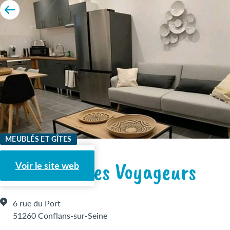
MEUBLÉS ET GÎTES
Le Refuge des Voyageurs
Voir le site web
6 rue du Port
51260 Conflans-sur-Seine