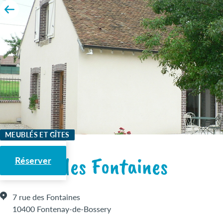
MEUBLÉS ET GÎTES
Maison des Fontaines
Réserver
7 rue des Fontaines
10400 Fontenay-de-Bossery