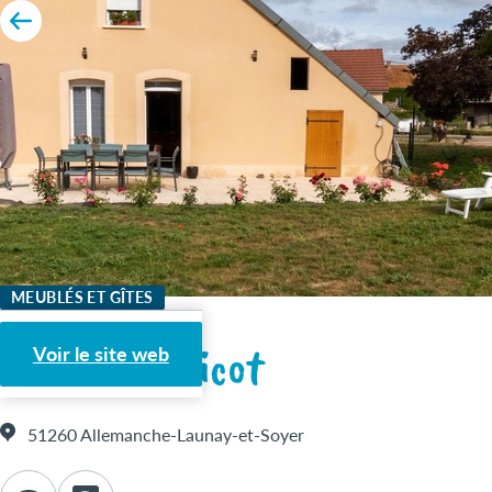
MEUBLÉS ET GÎTES
Gîte Coquelicot
Voir le site web
51260 Allemanche-Launay-et-Soyer