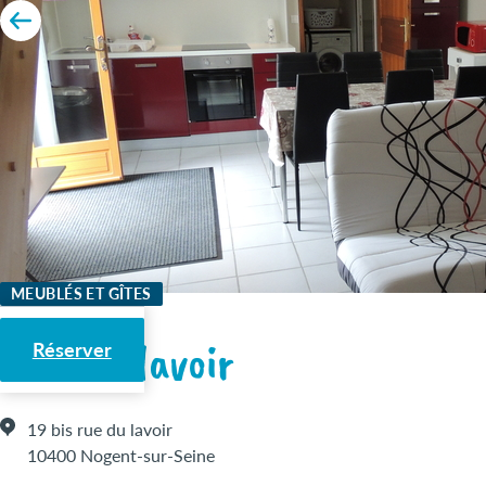
MEUBLÉS ET GÎTES
Gîte du lavoir
Réserver
19 bis rue du lavoir
10400 Nogent-sur-Seine