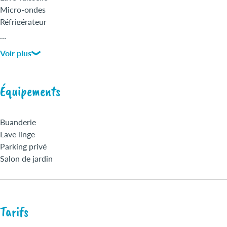
Micro-ondes
Réfrigérateur
Salle de bains
…
Sèche cheveux
Voir plus
Terrasse privative
Télévision
Linges fournis
Équipements
Lit bébé
Location de draps
Wi-Fi
Buanderie
Lave linge
Parking privé
Salon de jardin
Tarifs