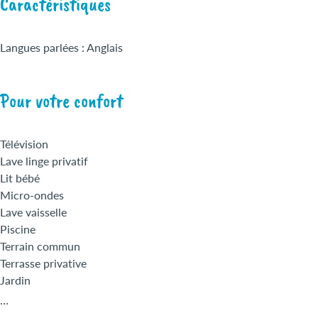
Caractéristiques
Langues parlées : Anglais
Pour votre confort
Télévision
Lave linge privatif
Lit bébé
Micro-ondes
Lave vaisselle
Piscine
Terrain commun
Terrasse privative
Jardin
Linges fournis
…
Wi-Fi