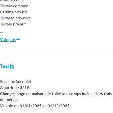
Terrain commun
Parking privatif
Terrasse privative
Terrain privatif
Draps bain fournis
…
Wi-Fi
Voir plus
Linges fournis
Animaux gratuits
Tarifs
Semaine (meublé)
A partir de 341€
Charges, linge de maison, de toilette et draps inclus. Hors frais
de ménage
Valable du 01/01/2025 au 31/12/2025