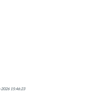
Leaflet
|
©
OpenStreetMap
8-2026 15:46:23