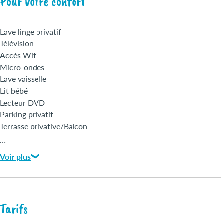
Pour votre confort
Lave linge privatif
Télévision
Accès Wifi
Micro-ondes
Lave vaisselle
Lit bébé
Lecteur DVD
Parking privatif
Terrasse privative/Balcon
Appartement
…
Draps bain fournis
Voir plus
Linges fournis
Nettoyage / ménage en fin de séjour
Tarifs