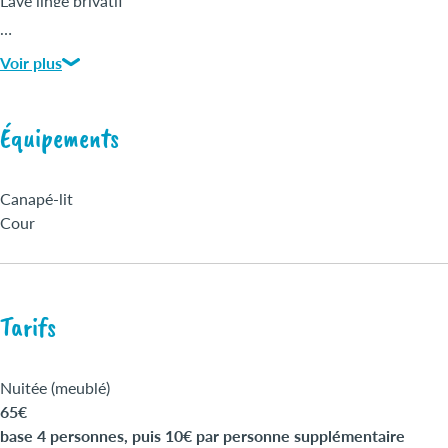
Lave linge privatif
Lave vaisselle
…
Micro-ondes
Voir plus
Réfrigérateur
Salle de bains
Toilettes séparées
Équipements
Télévision
Wifi gratuit
Canapé-lit
Cour
Tarifs
Nuitée (meublé)
65€
base 4 personnes, puis 10€ par personne supplémentaire