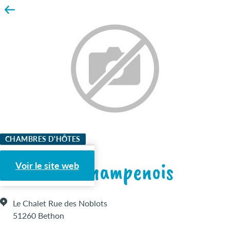
CHAMBRES D'HÔTES
Le Chalet Champenois
Voir le site web
Le Chalet Rue des Noblots
51260 Bethon