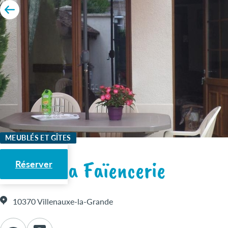
MEUBLÉS ET GÎTES
Gîte de la Faïencerie
Réserver
10370 Villenauxe-la-Grande