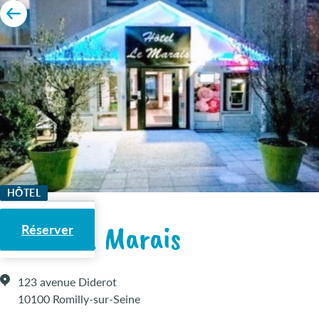
HÔTEL
Hôtel du Marais
Réserver
123 avenue Diderot
10100 Romilly-sur-Seine