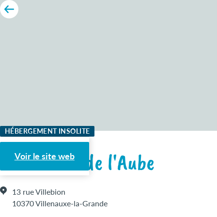
HÉBERGEMENT INSOLITE
La Réserve de l'Aube
Voir le site web
13 rue Villebion
10370 Villenauxe-la-Grande