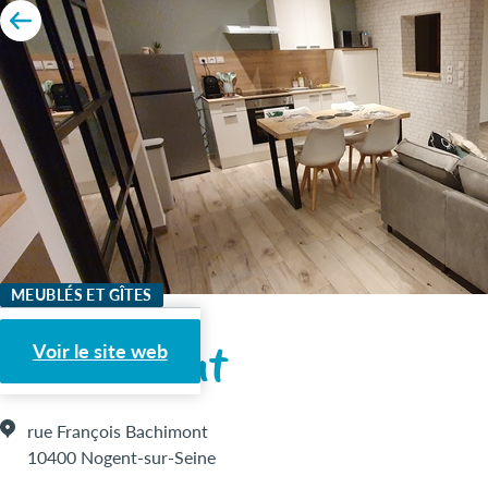
MEUBLÉS ET GÎTES
Le Bachimont
Voir le site web
rue François Bachimont
10400 Nogent-sur-Seine