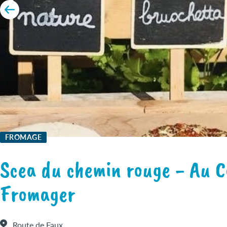
FROMAGE
Scea du chemin rouge - Au 
Fromager
Route de Faux