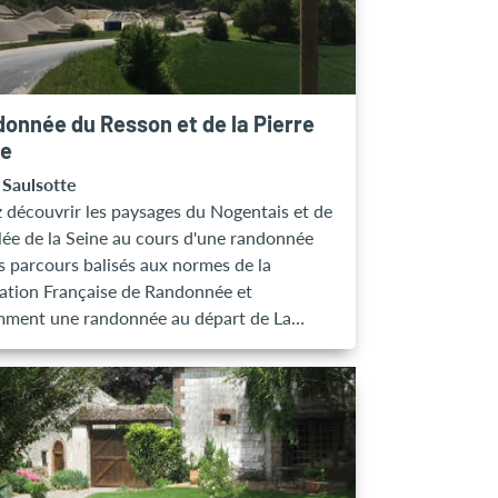
parcours est désormais disponibles sur
ication mobile ID Vizit.
onnée du Resson et de la Pierre
üe
 Saulsotte
 découvrir les paysages du Nogentais et de
llée de la Seine au cours d'une randonnée
es parcours balisés aux normes de la
ation Française de Randonnée et
ment une randonnée au départ de La
ée est disponible en 3
tes : - Circuit de la Pierre Aigüe (13km) -
du Resson (18km) Le topoguide de
nnée est en vente à l'office de tourisme ou
éléchargeable gratuitement. BON A
R : Chaque année, au mois de mai, l'Office