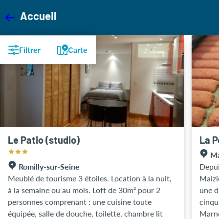
Accueil
Filtrer
Carte
Le Patio (studio)
La P
Ma
Romilly-sur-Seine
Depui
Meublé de tourisme 3 étoiles. Location à la nuit,
Maizi
à la semaine ou au mois. Loft de 30m² pour 2
une d
personnes comprenant : une cuisine toute
cinqu
équipée, salle de douche, toilette, chambre lit
Marne