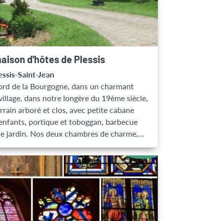
urisme du Nogentais et de la Vallée de la
 organise ses flâneries : une journée
viale de randonnée dans une ou plusieurs
unes du Nogentais.
aison d'hôtes de Plessis
essis-Saint-Jean
rd de la Bourgogne, dans un charmant
 village, dans notre longère du 19ème siècle,
errain arboré et clos, avec petite cabane
enfants, portique et toboggan, barbecue
le jardin. Nos deux chambres de charme,
ne capacité chacune de 2 personnes, avec
 140, elles sont à l'étage, une avec salle de
contiguë et l'autre plus petite, avec salle
 et W.C privatifs. Idéal pour une famille,
ne communiquent pas Loggia-bibliothèque
ous conduit à vos chambres. Petits
ners servis dans séjour avec kitchenette