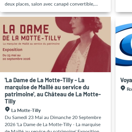
deux places, salon avec canapé convertible,
boula
bureau, télévision et wifi gratuit. Vous serez situé
Petit
à pieds à 5 min du centre-ville et à 8 min de la
le ma
gare.
», rh
torré
choco
croqu
citro
d'ora
the be
enfan
'La Dame de La Motte-Tilly - La
Voya
artis
marquise de Maillé au service du
noise
Ro
patrimoine', au Château de La Motte-
sont 
Tilly
Ouver
"Chez
La Motte-Tilly
14h3
Du Samedi 23 Mai au Dimanche 20 Septembre
2026 'La Dame de La Motte-Tilly - La marquise
de Maillé au service du patrimoine' Exposition