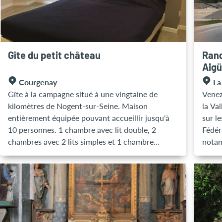
: Ce 
l'appl
Gîte du petit château
Rand
Aig
Courgenay
La
Gîte à la campagne situé à une vingtaine de
Venez
kilomètres de Nogent-sur-Seine. Maison
la Va
entièrement équipée pouvant accueillir jusqu'à
sur l
10 personnes. 1 chambre avec lit double, 2
Fédér
chambres avec 2 lits simples et 1 chambre
notam
familliale de 4 personnes. Chaque chambre
Saulsotte. Cette randonn
dispose de sa propre salle de bain et toilettes.
varian
Maison non fumeur. Ménage, draps et serviettes
Circuit 
compris.
rando
bien t
SAVOI