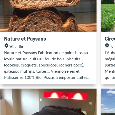
grille
ustens
prépa
courto
sel &
de tab
Nature et Paysans
Circ
fourn
Villadin
No
l’ext
Nature et Paysans Fabrication de pains bios au
L’Aub
de dé
levain naturel cuits au feu de bois, biscuits
mégal
de prêt de vélos. Parking aisé sur 
(cookies, croquets, spéculoos, rochers coco),
parti
les ti
gâteaux, muffins, tartes... Viennoiseries et
Menhi
10h00
Pâtisseries 100% Bio. Pizzas à emporter cuites
qui t
au feu de bois. Vente d'épicerie bio locale. ►
Néolit
Ouverture : Du mardi au samedi : de 8h à 13h -
homme
de 16h à 20h. Pains chauds du mardi au vendredi
matér
à 8h et 12h. ► Possibilité de visiter le fournil sur
cuisi
rendez vous.
d’ann
du méga