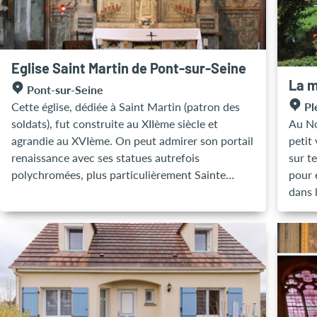
de To
Seine
convi
comm
Eglise Saint Martin de Pont-sur-Seine
La m
Pont-sur-Seine
Pl
Cette église, dédiée à Saint Martin (patron des
Au No
soldats), fut construite au XIIème siècle et
petit
agrandie au XVIème. On peut admirer son portail
sur t
renaissance avec ses statues autrefois
pour 
polychromées, plus particulièrement Sainte
dans 
Catherine (XVème) et la Pèlerine (XVIème). Mais
ont u
ce qui fait d'elle un ensemble exceptionnel, c'est
lit de
son décor intérieur... En 1630, Bouthillier de
bains 
Chavigny et sa femme, Marie de Bragelogne,
d'eau
seigneurs de Pont, confièrent la réalisation du
mais 
décor de l'église à leur ami Philippe de
qui v
Champaigne. Celui-ci fit exécuter par un élève de
déjeu
Simon Vouet, Eustache Lesueur, encore tout