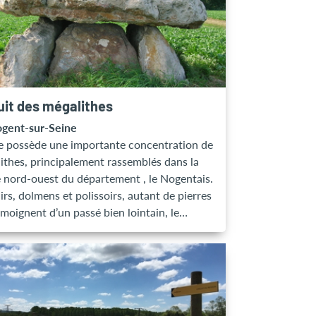
-pain, plaque induction, vaisselle et
iles de base à disposition (possibilité de
rer des repas simples), plateau de
isie avec thés, café, sucre, huiles, vinaigre,
 poivre… Wifi gratuit. Torchons, serviettes
le, serviettes de toilette et linge de lit
uit des mégalithes
is gratuitement. Intérieur non fumeur. À
gent-sur-Seine
érieur : Table et chaises pour des moments
e possède une importante concentration de
tente dans la cour ou le verger. possibilité
ithes, principalement rassemblés dans la
la place sous
e nord-ouest du département , le Nogentais.
lleuls. Arrivée : à partir de 16h00 - Départ :
rs, dolmens et polissoirs, autant de pierres
 - caution 300 € (chèque non encaissé)
émoignent d’un passé bien lointain, le
hique final ( 2500 à 2000 avant J.-C.). Les
s de cette époque se sont servis d’un
iau abondant sur le territoire, le grès
en formé à l’Eocène inférieur ( 53 millions
ées avant J.-C.). Ceci explique la présence
lithisme sur notre territoire. NOUVEAU