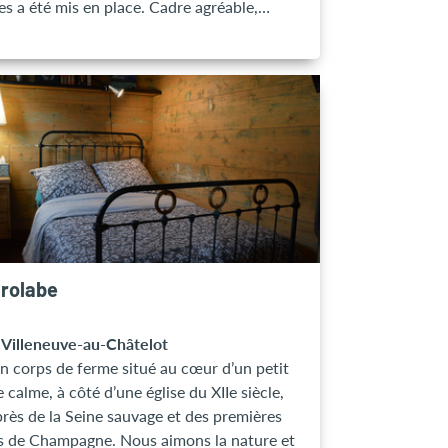
es a été mis en place. Cadre agréable,
gé avec table pique-nique. Une exposition
ant la vie du lavoir est présente sur le site
 avril au 15 octobre de chaque année.
trolabe
 Villeneuve-au-Châtelot
n corps de ferme situé au cœur d’un petit
e calme, à côté d’une église du XIIe siècle,
près de la Seine sauvage et des premières
hampagne. Nous aimons la nature et