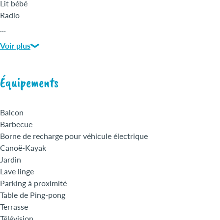
Lit bébé
Radio
Réfrigérateur
…
Sèche cheveux
Voir plus
Sèche linge privatif
Télévision
Espace jeux
Équipements
Linges fournis
Matériel bébé
Mise à disposition gratuite de vélos
Balcon
Barbecue
Borne de recharge pour véhicule électrique
Canoë-Kayak
Jardin
Lave linge
Parking à proximité
Table de Ping-pong
Terrasse
Télévision