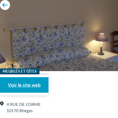
MEUBLÉS ET GÎTES
L'ORME
Voir le site web
4 RUE DE L'ORME
10170 Rhèges