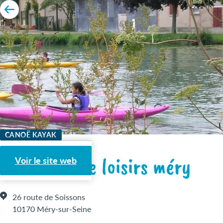
CANOË KAYAK
kayak - gite loisirs méry
Voir le site web
26 route de Soissons
10170 Méry-sur-Seine