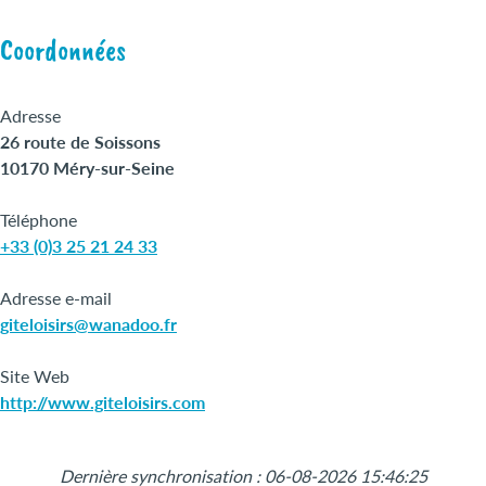
Coordonnées
Adresse
26 route de Soissons
10170 Méry-sur-Seine
Téléphone
+33 (0)3 25 21 24 33
Adresse e-mail
giteloisirs@wanadoo.fr
Site Web
http://www.giteloisirs.com
Leaflet
|
©
OpenStreetMap
+
Dernière synchronisation : 06-08-2026 15:46:25