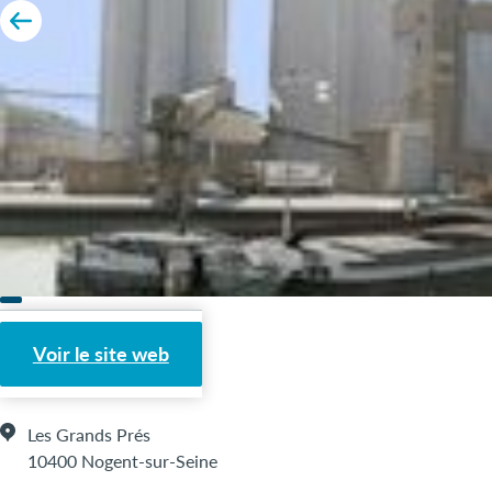
Port fluvial
Voir le site web
Les Grands Prés
10400 Nogent-sur-Seine