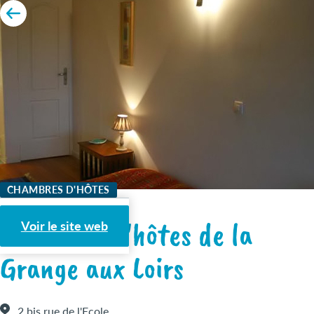
CHAMBRES D'HÔTES
Chambres d'hôtes de la
Voir le site web
Grange aux Loirs
2 bis rue de l'Ecole