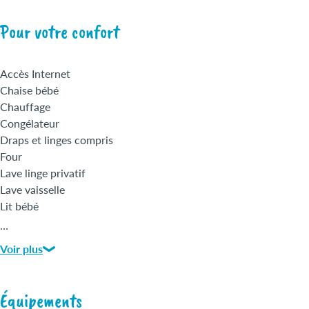
Pour votre confort
Accès Internet
Chaise bébé
Chauffage
Congélateur
Draps et linges compris
Four
Lave linge privatif
Lave vaisselle
Lit bébé
Micro-ondes
…
Sèche cheveux
Voir plus
Télévision
Accès Wifi
Nettoyage / ménage
Équipements