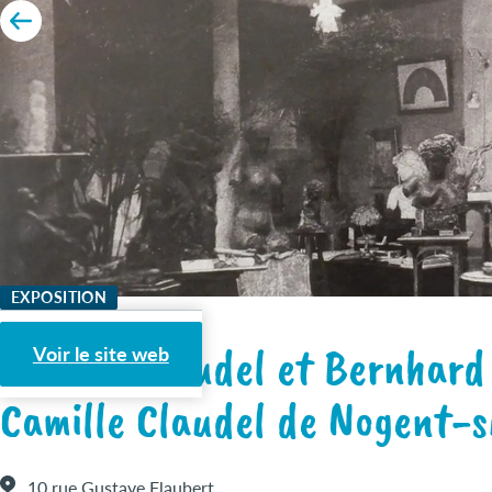
EXPOSITION
Camille Claudel et Bernhard
Voir le site web
Camille Claudel de Nogent-s
10 rue Gustave Flaubert