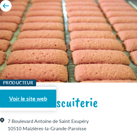
PRODUCTEUR
La Petite Biscuiterie
Voir le site web
7 Boulevard Antoine de Saint Exupéry
10510 Maizières-la-Grande-Paroisse