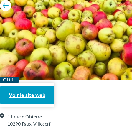
CIDRE
Floréal Bio
Voir le site web
11 rue d'Obterre
10290 Faux-Villecerf