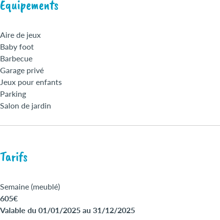
Équipements
Terrasse privative
Télévision
Animaux gratuits
Aire de jeux
Baby foot
Barbecue
Garage privé
Jeux pour enfants
Parking
Salon de jardin
Tarifs
Semaine (meublé)
605€
Valable du 01/01/2025 au 31/12/2025