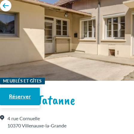
MEUBLÉS ET GÎTES
Gîte de Tatanne
Réserver
4 rue Cornuelle
10370 Villenauxe-la-Grande