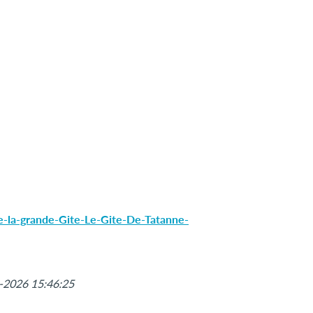
e-la-grande-Gite-Le-Gite-De-Tatanne-
Leaflet
|
©
OpenStreetMap
8-2026 15:46:25