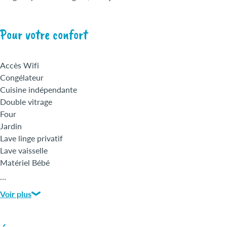
Pour votre confort
Accès Wifi
Congélateur
Cuisine indépendante
Double vitrage
Four
Jardin
Lave linge privatif
Lave vaisselle
Matériel Bébé
Micro-ondes
…
Réfrigérateur
Voir plus
Salle de bains
Sèche cheveux
Sèche linge privatif