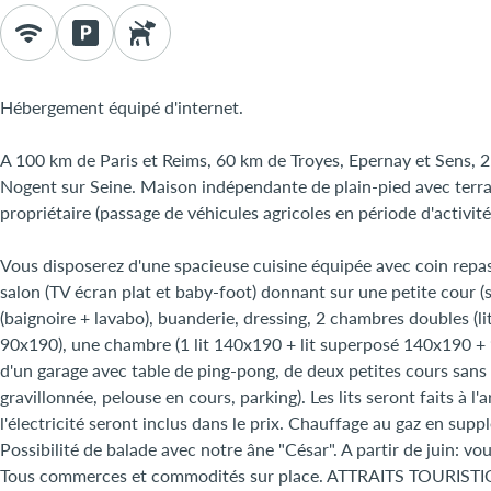
Hébergement équipé d'internet.
A 100 km de Paris et Reims, 60 km de Troyes, Epernay et Sens, 
Nogent sur Seine. Maison indépendante de plain-pied avec terrain
propriétaire (passage de véhicules agricoles en période d'activité
Vous disposerez d'une spacieuse cuisine équipée avec coin repas
salon (TV écran plat et baby-foot) donnant sur une petite cour (s
(baignoire + lavabo), buanderie, dressing, 2 chambres doubles (l
90x190), une chambre (1 lit 140x190 + lit superposé 140x190 + 9
d'un garage avec table de ping-pong, de deux petites cours sans vi
gravillonnée, pelouse en cours, parking). Les lits seront faits à l'
l'électricité seront inclus dans le prix. Chauffage au gaz en supp
Possibilité de balade avec notre âne "César". A partir de juin: v
Tous commerces et commodités sur place. ATTRAITS TOURISTIQU