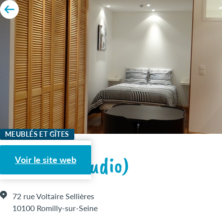
MEUBLÉS ET GÎTES
Le Patio (studio)
Voir le site web
72 rue Voltaire Sellières
10100 Romilly-sur-Seine