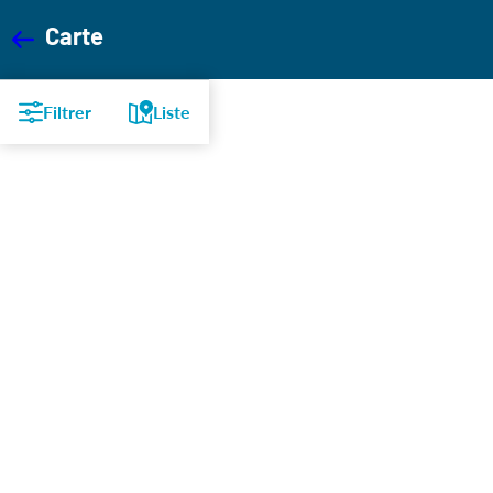
Carte
Leaflet
|
©
OpenStreetMap
Filtrer
Liste
+
−