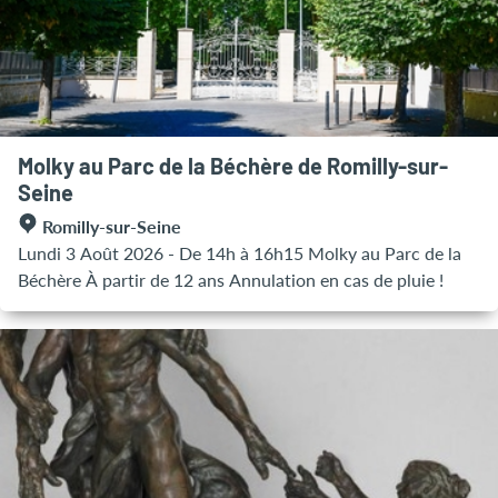
Je mêle tournage et modelage dans la plupart de mes
pièces: animaux stylisés, maisons sculptées, formes
organiques, mais aussi objets d'intérieur comme des
photophores, brûle parfums ou encore de la vaisselle.
Chaque création est façonnée à la main, avec une attention
particulière portée aux textures, aux volumes et au geste,
Molky au Parc de la Béchère de Romilly-sur-
pour laisser libre court à mon imagination. À travers cette
Seine
exposition au Bateau Lavoir, j'ai envie de partager ma
Romilly-sur-Seine
passion pour l'argile, une matière vivante et sincère qui
Lundi 3 Août 2026 - De 14h à 16h15 Molky au Parc de la
m'accompagne dans mon quotidien." Entrée gratuite aux
Béchère À partir de 12 ans Annulation en cas de pluie !
horaires d'ouverture de l'office de tourisme - du mardi au
dimanche de 9h à 12h30 et de 14h à 17h30 ATELIER
DÉCOUVERTE: PREMIERS GESTES AVEC L'ARGILE > 18
JUILLET "Pendant la durée de l'exposition, j'aurai le plaisir
de proposer un atelier découverte ouvert à tous. C'est un
moment simple et accessible pour toucher la terre,
expérimenter les gestes essentiels et créer une petite forme
personnelle. Aucune expérience n'est nécessaire : l'atelier