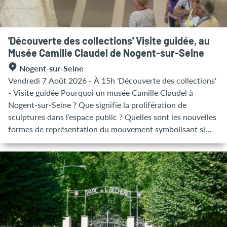
'Découverte des collections' Visite guidée, au
Musée Camille Claudel de Nogent-sur-Seine
Nogent-sur-Seine
Vendredi 7 Août 2026 - À 15h 'Découverte des collections'
- Visite guidée Pourquoi un musée Camille Claudel à
Nogent-sur-Seine ? Que signifie la prolifération de
sculptures dans l’espace public ? Quelles sont les nouvelles
formes de représentation du mouvement symbolisant si
bien le XIXe siècle ? Replacée dans le contexte de la
création sculptée de son époque, la figure de Camille
Claudel se distingue nettement. ► Durée 1h ► Tarif : 4€ en
plus du billet d'entrée au musée ©Abril M. Barruecos