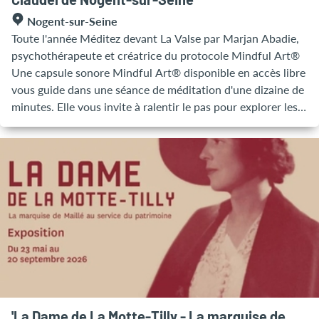
Claudel de Nogent-sur-Seine
d’après modèle vivant, animé par Julia Levitina. -Les jeudis,
Nogent-sur-Seine
de 13h30 à 17h30, (dates sur demande); Renseignements et
Toute l'année Méditez devant La Valse par Marjan Abadie,
inscriptions : Liliane au 06.63.90.72.81
psychothérapeute et créatrice du protocole Mindful Art®
atelierpalais@laposte.net Dessin/peinture/arts plastiques :
Une capsule sonore Mindful Art® disponible en accès libre
« Je serai heureux de vous accueillir pour partager avec
vous guide dans une séance de méditation d'une dizaine de
vous ma passion pour le dessin et la peinture pour
minutes. Elle vous invite à ralentir le pas pour explorer les
découvrir ou vous perfectionner. » Jean Bernard RUHF,
volumes, les textures et les émotions de La Valse, le chef-
professeur certifié en arts plastiques. Jours et horaires: - Le
d'œuvre de Camille Claudel. Cette capsule sonore a été
mercredi, de 10h à midi - Le jeudi, de 18h à 20h Tarifs:
réalisée avec le soutien de l’agence Aube en Champagne
Inscription à l’année : 300€ * (possibilité de payer en 3 fois).
Attractivité et du Slow Tourisme Lab. Horaires & Tarifs :
Renseignements et inscriptions : Liliane au 06.63.90.72.81
Inclus dans le billet d'entrée au musée ► Disponible toute
atelierpalais@laposte.net Pour les enfants et les
l'année aux horaires d'ouverture du musée
adolescents : Arts plastiques et techniques mixtes Les
ateliers artistiques du Palais, animés par Simone MIGEAT
plasticienne sont construits autour d'un projet annuel
élaboré par l'enseignante et son équipe organisatrice. Pour
les enfants, les activités en atelier proposent un
apprentissage de différentes techniques artistiques destiné
'La Dame de La Motte-Tilly - La marquise de