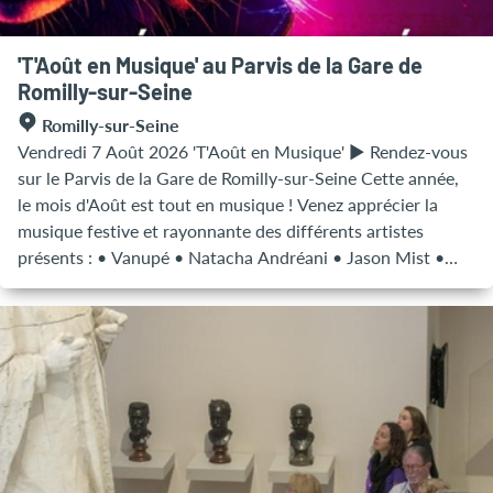
'T'Août en Musique' au Parvis de la Gare de
Romilly-sur-Seine
Romilly-sur-Seine
Vendredi 7 Août 2026 'T'Août en Musique' ► Rendez-vous
sur le Parvis de la Gare de Romilly-sur-Seine Cette année,
le mois d'Août est tout en musique ! Venez apprécier la
musique festive et rayonnante des différents artistes
présents : • Vanupé • Natacha Andréani • Jason Mist •
Fab I&I • Melod'ÎLES • DJ Weezy • DJ Lil'Miky • DJ Math D
Tous les vendredis d'Août Prochaines dates : 14, 21 et 28 !