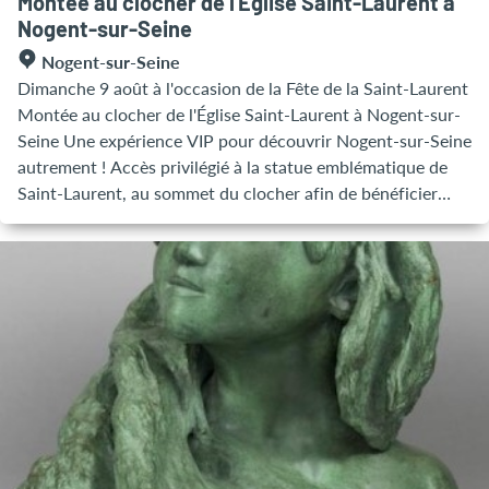
Montée au clocher de l'Église Saint-Laurent à
Nogent-sur-Seine
Nogent-sur-Seine
Dimanche 9 août à l'occasion de la Fête de la Saint-Laurent
Montée au clocher de l'Église Saint-Laurent à Nogent-sur-
Seine Une expérience VIP pour découvrir Nogent-sur-Seine
autrement ! Accès privilégié à la statue emblématique de
Saint-Laurent, au sommet du clocher afin de bénéficier
d’une vue panoramique de la ville offrant une perspective
saisissante de Nogent-sur-Seine. Horaires : De 14h à 16h30
- Toutes les 30 minutes Rendez-vous directement dans
l'église, sous l'orgue !