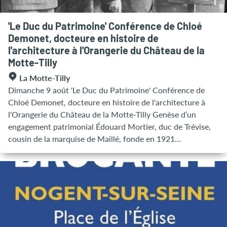
'Le Duc du Patrimoine' Conférence de Chloé
Demonet, docteure en histoire de
l'architecture à l'Orangerie du Château de la
Motte-Tilly
La Motte-Tilly
Dimanche 9 août 'Le Duc du Patrimoine' Conférence de
Chloé Demonet, docteure en histoire de l'architecture à
l'Orangerie du Château de la Motte-Tilly Genèse d’un
engagement patrimonial Édouard Mortier, duc de Trévise,
cousin de la marquise de Maillé, fonde en 1921
l’association la Sauvegarde de l’Art Français pour défendre
les « richesses d’art de la France », alors menacées de
dispersion sur le marché de l’art. Aliette de Rohan Chabot
rejoint tout de suite son cher « édoir » dans ce combat,
assurant la vice-présidence puis la présidence d’une
association aujourd’hui plus que centenaire. Elle apporte
son expertise et son savoir scientifique, il met à profit son