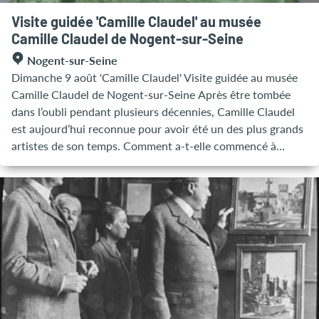
Visite guidée 'Camille Claudel' au musée
Camille Claudel de Nogent-sur-Seine
Nogent-sur-Seine
Dimanche 9 août 'Camille Claudel' Visite guidée au musée
Camille Claudel de Nogent-sur-Seine Après être tombée
dans l’oubli pendant plusieurs décennies, Camille Claudel
est aujourd’hui reconnue pour avoir été un des plus grands
artistes de son temps. Comment a-t-elle commencé à
modeler ? Quelle formation a-t-elle suivie, à une époque où
l’École des Beaux-arts excluait les femmes ? Quels ont été
ses défis, ses sources d’inspiration, ou encore ses plus
grands succès ? Cette visite d’une heure replace le parcours
de Camille Claudel dans son contexte historique et
biographique et vous permet de découvrir la plus
importante collection d’œuvres de l’artiste. Tarif : 4€ en
plus du billet d’entrée au musée