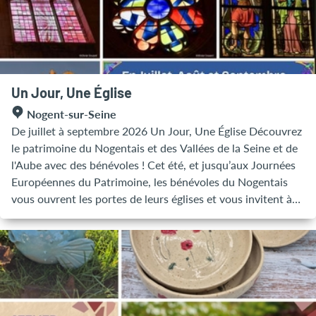
événements patrimoniaux. Elle a souhaité s’inscrire dans le
programme d’animations organisées partout en France en
2026 et 2027 pour marquer le bicentenaire de cette
invention. Cette exposition, qui lance les festivités, rappelle
l’origine de cette invention et ses évolutions. Elle est
l’occasion également d’évoquer le métier de photographe à
Un Jour, Une Église
Nogent-sur-Seine, au XIXe siècle ou au XXe siècle. Pour
Nogent-sur-Seine
cette présentation couvrant 200 ans d’histoire et
De juillet à septembre 2026 Un Jour, Une Église Découvrez
rassemblant plus de 100 appareils photographiques de la
le patrimoine du Nogentais et des Vallées de la Seine et de
collection Gérard Gouhier, et des clichés inédits de
l'Aube avec des bénévoles ! Cet été, et jusqu’aux Journées
célébrités ou d’évènements, la ville bénéficie de la
Européennes du Patrimoine, les bénévoles du Nogentais
collaboration du musée Niépce de Chalon-sur-Saône et de
vous ouvrent les portes de leurs églises et vous invitent à
plusieurs prêteurs privés. Horaires : Tous les jours (sauf
découvrir les trésors cachés de notre patrimoine local.
lundi et mardi) de 14h30 à 18h30
Partez à la rencontre de ces passionnés d’histoire, d’art,
d’architecture ou encore de vitraux, qui partageront avec
vous leurs connaissances et leurs anecdotes pour vous
faire découvrir autrement les richesses de notre territoire.
Grâce aux actions « Un jour, Une église » et « Ouvrons nos