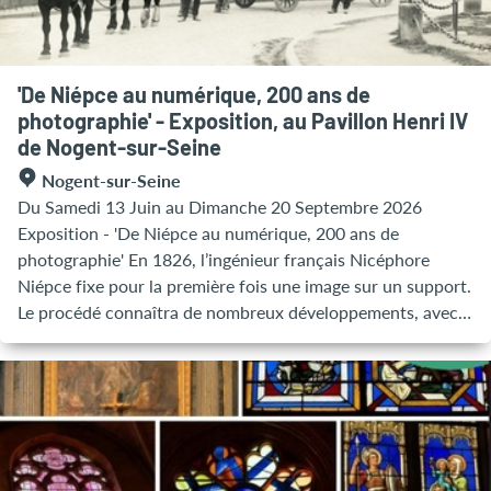
'De Niépce au numérique, 200 ans de
photographie' - Exposition, au Pavillon Henri IV
de Nogent-sur-Seine
Nogent-sur-Seine
Du Samedi 13 Juin au Dimanche 20 Septembre 2026
Exposition - 'De Niépce au numérique, 200 ans de
photographie' En 1826, l’ingénieur français Nicéphore
Niépce fixe pour la première fois une image sur un support.
Le procédé connaîtra de nombreux développements, avec
notamment Louis Daguerre et les frères Lumière, et le
matériel des améliorations pour arriver à ce qu’on connaît
aujourd’hui, mais la photographie était née. La ville de
Nogent-sur-Seine s’intéresse depuis longtemps à la
photographie avec plusieurs expositions de cet art par an
ou la reproduction régulière d’images anciennes pour les