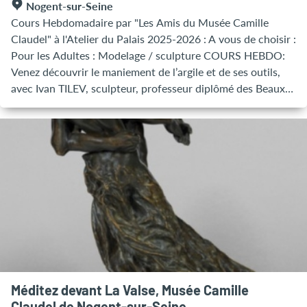
Nogent-sur-Seine
Cours Hebdomadaire par "Les Amis du Musée Camille
Claudel" à l'Atelier du Palais 2025-2026 : A vous de choisir :
Pour les Adultes : Modelage / sculpture COURS HEBDO:
Venez découvrir le maniement de l’argile et de ses outils,
avec Ivan TILEV, sculpteur, professeur diplômé des Beaux
Arts de Paris. Les cours de modelage s’adressent aux
personnes de tous niveaux. Figuratif, abstrait, animalier,
portrait, etc. Ivan Tilev est à l'écoute des élèves.
L’accompagnement est personnalisé et progressif en
morphologie, composition et modelage. Jours et horaires : -
Le mardi, de 15h à 17h30 ou de 18h à 20h30 - Le mercredi
de 19h à 21h30 - Le jeudi de 9h30 à 12h. Tarifs: -
Inscription annuelle : 420€*, soit 28 séances (paiement
échelonné : 3 x 140€) . - Inscription en cours d’année, tarif
au prorata. - Carnet de 5 cours : 120€*; Séance d’essais :
10€, inclue en cas d’inscription. Renseignements et
inscriptions : Emeline au 06.33.88.31.88,
Méditez devant La Valse, Musée Camille
mortreuxemeline@gmail.com 6 SEANCE/AN : Modelage