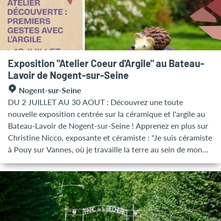
églises », profitez de visites quotidiennes gratuites et
ouvertes à tous, avec l’opportunité d’accéder à des lieux
habituellement fermés au public.
Exposition "Atelier Coeur d'Argile" au Bateau-
Lavoir de Nogent-sur-Seine
Nogent-sur-Seine
DU 2 JUILLET AU 30 AOUT : Découvrez une toute
nouvelle exposition centrée sur la céramique et l'argile au
Bateau-Lavoir de Nogent-sur-Seine ! Apprenez en plus sur
Christine Nicco, exposante et céramiste : "Je suis céramiste
à Pouy sur Vannes, où je travaille la terre au sein de mon
atelier, Cœur d'Argile. La nature et les animaux occupent
une place essentielle dans mon quotidien, et c'est tout
naturellement qu'ils inspirent une grande partie de mes
créations. Je réalise notamment de nombreuses pièces de
jardin en grès, une matière que j'apprécie pour sa solidité et
sa résistance au gel, idéale pour vivre dehors toute l'année.