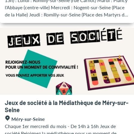
13h) : Lundi : Romilly-sur-Seine (rue Carnot) Mardi : Plancy
l'Abbaye (centre-ville) Mercredi : Nogent-sur-Seine (Place
de la Halle) Jeudi : Romilly-sur-Seine (Place des Martyrs de
la Libération) Vendredi : Villenauxe-la-Grande (Rue du
Général De Gaulle) Samedi : Méry-sur-Seine (centre-ville) -
Nogent-sur-Seine (Place de la Halle) - Romilly-sur-Seine
(Place des Martyrs de la Libération) Dimanche : Marigny-le-
Châtel (Place de l'Eglise) - Fontaine-les-Grès (centre-ville)
Jeux de société à la Médiathèque de Méry-sur-
Seine
Méry-sur-Seine
Chaque 1er mercredi du mois - De 14h à 16h Jeux de
société Rejoignez la médiathèque pour un moment de