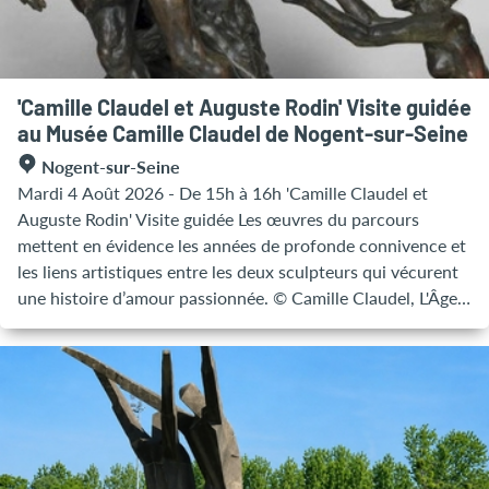
est pensé comme une parenthèse créative apaisante, où
chacun peut ressentir le plaisir immédiat du modelage !"
Sans réservation/10 € par personne Renseignements : 03
25 39 42 07
'Camille Claudel et Auguste Rodin' Visite guidée
au Musée Camille Claudel de Nogent-sur-Seine
Nogent-sur-Seine
Mardi 4 Août 2026 - De 15h à 16h 'Camille Claudel et
Auguste Rodin' Visite guidée Les œuvres du parcours
mettent en évidence les années de profonde connivence et
les liens artistiques entre les deux sculpteurs qui vécurent
une histoire d’amour passionnée. © Camille Claudel, L'Âge
mûr, 1899, bronze © Marco Illuminati