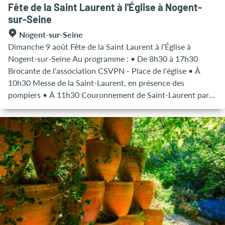
Fête de la Saint Laurent à l'Église à Nogent-
sur-Seine
Nogent-sur-Seine
Dimanche 9 août Fête de la Saint Laurent à l'Église à
Nogent-sur-Seine Au programme : • De 8h30 à 17h30
Brocante de l'association CSVPN - Place de l'église • À
10h30 Messe de la Saint-Laurent, en présence des
pompiers • À 11h30 Couronnement de Saint-Laurent par
les pompiers, dans l'église puis au sommet du clocher ! • De
14h à 16h30 - Toutes les 30 minutes - Gratuit - Sur
inscription Accès à la Tour Saint-Laurent pour le public
avec l'office de tourisme • À 16h30 Tirage au sort de la
tombola du CSVPN • À 17h Concert d'orgue de Frank
VANICEK en partenariat avec Nogent Orgue en Seine
Renseignements & réservation : ► Brocante :
mathyp@wanadoo.fr - 06 13 14 02 16 ► Couronnement &
animations : 03 25 39 42 24 ► Accès à la tour Saint-
Laurent : 03 25 39 42 07