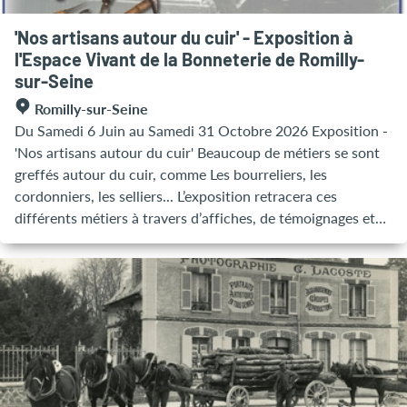
irrésistible qui captive petits et grands. L'exposition se
visite uniquement en visite commentée. La réservation
'Nos artisans autour du cuir' - Exposition à
préalable est vivement conseillée. Horaires : Les mercredis
l'Espace Vivant de la Bonneterie de Romilly-
et week-ends uniquement • Mercredi : 11h • Samedi &
sur-Seine
Dimanche : 11h - 14h30 et 16h30
Romilly-sur-Seine
Du Samedi 6 Juin au Samedi 31 Octobre 2026 Exposition -
'Nos artisans autour du cuir' Beaucoup de métiers se sont
greffés autour du cuir, comme Les bourreliers, les
cordonniers, les selliers... L’exposition retracera ces
différents métiers à travers d’affiches, de témoignages et
de machines et d’outils. Tous les jeudis de 14h à 17h ou sur
rendez-vous