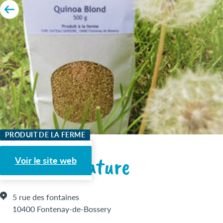
PRODUIT DE LA FERME
grains de nature
Voir le site web
5 rue des fontaines
10400 Fontenay-de-Bossery