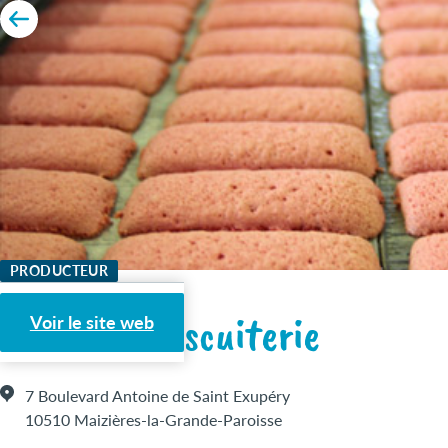
PRODUCTEUR
La Petite Biscuiterie
Voir le site web
7 Boulevard Antoine de Saint Exupéry
10510 Maizières-la-Grande-Paroisse