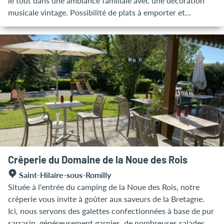
le tout dans une ambiance familiale avec une décoration
musicale vintage. Possibilité de plats à emporter et
livraisons à venir. Ouvert du mercredi au dimanche de 12h
à 14h et de 19h à 22h. Groupes sur réservation.
Crêperie du Domaine de la Noue des Rois
Saint-Hilaire-sous-Romilly
Située à l'entrée du camping de la Noue des Rois, notre
crêperie vous invite à goûter aux saveurs de la Bretagne.
Ici, nous servons des galettes confectionnées à base de pur
sarrasin, généreusement garnies, de nombreuses salades