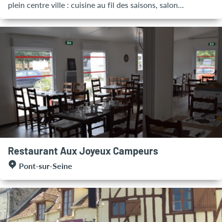
plein centre ville : cuisine au fil des saisons, salon
modulable, menus groupes. Traiteur et organisateur de
réceptions pour célébrer vos cérémonies, mariages, fêtes
familiales, visites en groupes sur la région, séminaires
professionnels : salles pour évènements de 20 à 200
personnes, possibilité d'accueillir jusqu'à 500 personnes
sous un chapiteau dans un parc de 17 ha. Saison d'été : -
Ouvert tous les midis - Fermé le lundi, mardi et dimanche
soir (sauf pour groupes) Saison d'hiver : - Lundi : fermé -
Mardi et Mercredi : ouvert le midi / fermé le soir - Jeudi à
Samedi : ouvert midi et soir - Dimanche : ouvert le midi /
fermé le soir
Restaurant Aux Joyeux Campeurs
Pont-sur-Seine