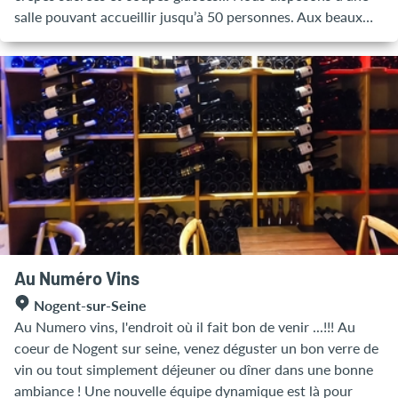
salle pouvant accueillir jusqu’à 50 personnes. Aux beaux
jours, vous pourrez également profiter de nos deux
terrasses dont notre grande terrasse privée d’une capacité
de 80 places. Possibilité d’accueillir des groupes sur
réservation avec proposition de menu N’hésitez pas à nous
solliciter pour d’avantage de renseignements Fermé lundi et
mardi Fermé le dimanche soir (automne/hiver) Ouverture
exceptionnelle certains jours fériés; contactez nous !
Au Numéro Vins
Nogent-sur-Seine
Au Numero vins, l'endroit où il fait bon de venir ...!!! Au
coeur de Nogent sur seine, venez déguster un bon verre de
vin ou tout simplement déjeuner ou dîner dans une bonne
ambiance ! Une nouvelle équipe dynamique est là pour