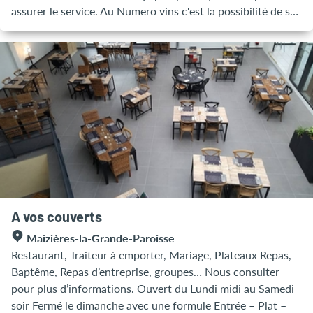
assurer le service. Au Numero vins c'est la possibilité de se
restaurer midi et soir, dans une ambiance chaleureuse et
conviviale. Soirées à thème chaque mois, rock, disco,
spéciale femmes, célibataires, disco, année 80's, karaoké, et
plein d'autres Au Numero vins, l'endroit où il fait bon de
venir ...!!! Son intérieur avec une nouvelle déco, Au Numero
vins vous accueille au coeur de Nogent. Venez prendre du
plaisir en dégustant un bon vin Nous vous souhaitons une
bonne visite et nous vous attendons au 5 rue de l'Etape au
vin, 10400 Nogent sur Seine
A vos couverts
Maizières-la-Grande-Paroisse
Restaurant, Traiteur à emporter, Mariage, Plateaux Repas,
Baptême, Repas d’entreprise, groupes… Nous consulter
pour plus d’informations. Ouvert du Lundi midi au Samedi
soir Fermé le dimanche avec une formule Entrée – Plat –