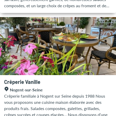
composées, et un large choix de crêpes au froment et de
glaces, ainsi que des menus de groupe. Pour les personnes
intolérantes, nos galettes sont sans gluten. L’été, vous
pourrez découvrir notre grande terrasse ombragée, qui
offre un cadre idéal, et l’hiver, vous pourrez manger au coin
de notre cheminée, parfait pour partager un repas
chaleureux en famille ou entre amis. Les enfants y
trouveront leur bonheur grâce à l’espace de jeux sécurisé
situé juste en face de la crêperie. Notre crêperie est
ouverte toute l'année du 15 janvier au 20 décembre 2026 !
Saison • Ouvert 7 jours sur 7, midi et soir Le reste de
l'année : • Ouvert du jeudi midi au dimanche soir et jours
fériés
Crêperie Vanille
Nogent-sur-Seine
Crêperie familiale à Nogent sur Seine depuis 1988 Nous
vous proposons une cuisine maison élaborée avec des
produits frais. Salades composées, galettes, grillades,
crêpes sucrées et coupes glacées… Nous disposons d’une